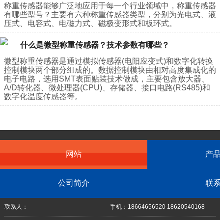
称重传感器能够广泛地应用于每一个行业领域中，称重传感器
有哪些型号？主要有六种称重传感器类型，分别为光电式、液
压式、电容式、电磁力式、磁极变形式和板环式。
什么是微型称重传感器？技术参数有哪些？
微型称重传感器是通过模拟传感器(电阳应变式)和数字化转换
控制模块两个部分组成的。数据控制模块由相对高度集成化的
电子电路，选用SMT表面贴装技术做成，主要包含放大器、
A/D转化器、微处理器(CPU)、存储器、接口电路(RS485)和
数字化温度传感器等。
网站
产
公司简介
联
联系人：
手机：18664656520 18620540168